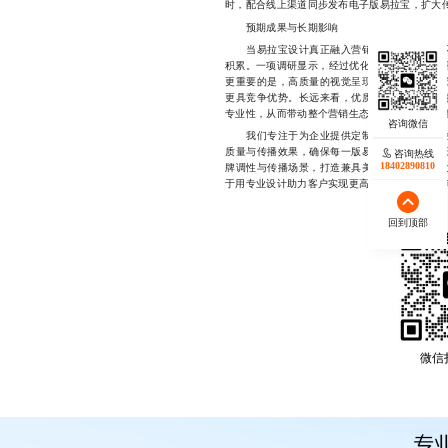
时，配合线上渠道同步发布电子版易拉宝，扩大
预期成果与长期影响
当易拉宝设计真正融入营销战略，其带来的不
积累。一项调研显示，经过优化设计的易拉宝，平
更重要的是，高质量的视觉呈现会潜移默化地塑
更具竞争优势。长远来看，优质易拉宝的普及将
专业性，从而带动整个营销生态向更精细化、体
我们专注于为企业提供定制化易拉宝设计服务
质量与传播效果，确保每一版易拉宝都能精准触
咨询热线
18402890810
牌调性与传播场景，打造兼具美感与转化力的视
于用专业设计助力客户实现更高效率的品牌曝光与用户转
回到顶部
微信