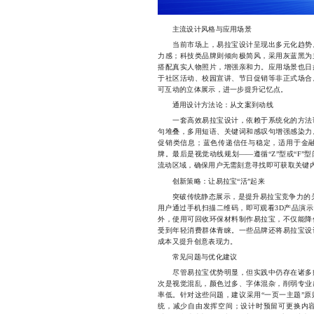
主流设计风格与应用场景
当前市场上，易拉宝设计呈现出多元化趋势。
力感；科技类品牌则倾向极简风，采用灰蓝黑为
搭配真实人物照片，增强亲和力。应用场景也日
于社区活动、校园宣讲、节日促销等非正式场合
可互动的立体展示，进一步提升记忆点。
通用设计方法论：从文案到动线
一套高效易拉宝设计，依赖于系统化的方法论
句堆叠，多用短语、关键词和感叹句增强感染力
促销类信息；蓝色传递信任与稳定，适用于金
牌。最后是视觉动线规划——遵循“Z”型或“F
流动区域，确保用户无需刻意寻找即可获取关键
创新策略：让易拉宝“活”起来
突破传统静态展示，是提升易拉宝竞争力的关
用户通过手机扫描二维码，即可观看3D产品演
外，使用可回收环保材料制作易拉宝，不仅能降
受到年轻消费群体青睐。一些品牌还将易拉宝设
成本又提升创意表现力。
常见问题与优化建议
尽管易拉宝优势明显，但实践中仍存在诸多痛
次是视觉混乱，颜色过多、字体混杂，削弱专业
率低。针对这些问题，建议采用“一页一主题”原
统，减少自由发挥空间；设计时预留可更换内