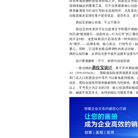
转化率视觉物料的需求持续上升。而易拉宝凭借
现精准触达的重要工具。它不仅承载着核心信息
牌形象塑造与行动引导的全流程闭环。尤其是在
往能直接决定潜在客户是否驻足、是否关注、是
易拉宝的核心价值：不止于展示
易拉宝的本质并不仅仅是将文字和图片堆砌在
内完成“视觉吸引—信息传达—行为引导”的三重
间不足8秒，这意味着设计必须在第一时间抓住
先”展开——品牌名称、核心卖点、行动号召（
重心。同时，它还承担着品牌调性的表达功能，
牌的认知印象，从而在无形中提升品牌专业度与
设计要素解析：尺寸、材质与信息层级
易拉宝设计
一套合格的
，离不开对基础规格
A1（594×841mm），需根据实际使用场景
而门店入口则更适合中等尺寸以避免遮挡视线。
优劣，需结合使用环境考量耐用性与环保性。更重
以上，字号至少为正文的2倍；核心信息用加粗
部，确保不喧宾夺主。合理的留白与视觉节奏，