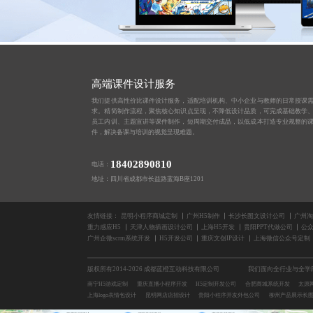
高端课件设计服务
我们提供高性价比课件设计服务，适配培训机构、中小企业与教师的日常授课
求。精简制作流程，聚焦核心知识点呈现，不降低设计品质，可完成基础教学
员工内训、主题宣讲等课件制作，短周期交付成品，以低成本打造专业规整的
件，解决备课与培训的视觉呈现难题。
18402890810
电话：
地址：四川省成都市长益路蓝海B座1201
友情链接：
昆明小程序商城定制
广州H5制作
长沙长图文设计公司
广州淘
重力感应H5
天津人物插画设计公司
上海H5开发
贵阳PPT代做公司
公
广州企微scrm系统开发
H5开发公司
重庆文创IP设计
上海微信公众号定制
版权所有2014-2026 成都蓝橙互动科技有限公司
我们面向全行业与全学
南宁H5游戏定制
重庆直播小程序开发
H5定制开发公司
合肥商城系统开发
太原
上海logo表情包设计
昆明网店店招设计
贵阳小程序开发外包公司
柳州产品展示长