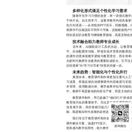
多样化形式满足个性化学习需求
随着学生学习习惯的改变，单一讲授式教学已
于碎片化、自主性学习，这要求教学内容具备更
化方向演进——从传统的PPT演示，到微视频、H
类课件不仅能适应不同学习节奏，还能根据用户行
特别是在职业教育与继续教育领域，高度定制化
技术融合助力教师专业成长
近年来，AI辅助设计工具的兴起，让教育课
字、自动配图等功能，即使非技术背景的教师也
的课件仍需体现教学逻辑与教育理念，而非简单
为新时代教师专业素养的重要组成部分。它不仅
识传授者”向“学习引导者”转变的关键一步。
未来趋势：智能化与个性化并行
展望未来，教育课件制作将更加注重与人工智
习进度、答题反馈自动调整课件内容难度与呈现
本管理、使用数据分析、教学效果评估等功能也
中，教师不再是被动的内容生产者，而是主动的设
教育课件制作，早已超越了“做幻灯片”的表层
教育现代化的重要抓手。无论是在提升课堂吸引
业发展方面，其价值都日益凸显。对于每一位
能，既是顺应时代发展的必然选择，也是实现自
我们专注于教育课件制作服务，致力于为学校
微课开发
课件解决方案，涵盖PPT设计、
、H
觉美感与教学实用性，助力教学创新与成果落地，177