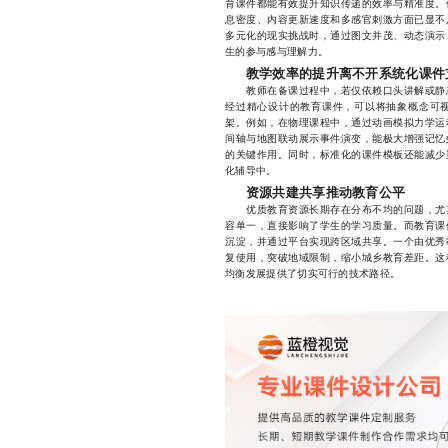
育课件都能有效提升知识传递的效率与精准度。
息密度、内容更新速度和多感官刺激方面已显不
多元化的现实挑战时，通过图文并茂、动态演示
生的参与感与理解力。
教学效率的提升离不开系统化课件
教师在备课过程中，若仅依赖口头讲解或静态
经过精心设计的教育课件，可以将抽象概念可
架。例如，在物理课程中，通过动画模拟力学运
间轴与地图联动展示事件演变，能极大增强记忆
的关键作用。同时，标准化的课件模板还能减少
化辅导中。
资源共建共享推动教育公平
优质教育资源长期存在分布不均的问题，尤其
容单一，直接影响了学生的学习质量。而教育课
沉淀，并通过平台实现跨区域共享。一个由优秀
复使用，突破地域限制，缩小城乡教育差距。这
均衡发展提供了切实可行的技术路径。